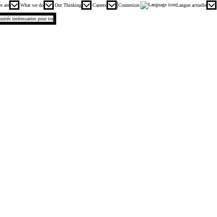
incipal. Appuyez sur les touches Entrée ou Espace pour agrandir et sur la touche Échap pour réduire
e are
What we do
Our Thinking
Careers
Connexion
Langue actuelle
.
unités intéressantes pour toi