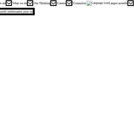
incipal. Appuyez sur les touches Entrée ou Espace pour agrandir et sur la touche Échap pour réduire
e are
What we do
Our Thinking
Careers
Connexion
Langue actuelle
.
unités intéressantes pour toi