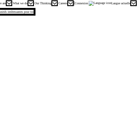
incipal. Appuyez sur les touches Entrée ou Espace pour agrandir et sur la touche Échap pour réduire
e are
What we do
Our Thinking
Careers
Connexion
Langue actuelle
.
unités intéressantes pour toi