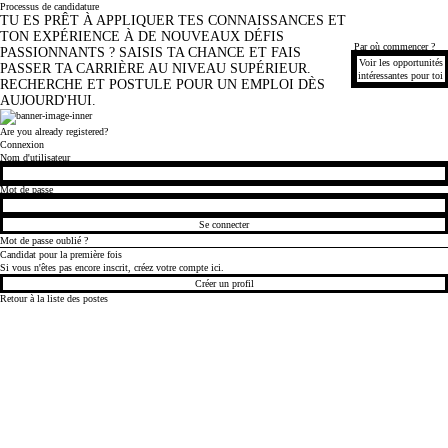
Processus de candidature
TU ES PRÊT À APPLIQUER TES CONNAISSANCES ET
TON EXPÉRIENCE À DE NOUVEAUX DÉFIS
Par où commencer ?
PASSIONNANTS ? SAISIS TA CHANCE ET FAIS
Voir les opportunités
PASSER TA CARRIÈRE AU NIVEAU SUPÉRIEUR.
intéressantes pour toi
RECHERCHE ET POSTULE POUR UN EMPLOI DÈS
AUJOURD'HUI.
Are you already registered?
Connexion
Nom d'utilisateur
Mot de passe
Se connecter
Mot de passe oublié ?
Candidat pour la première fois
Si vous n'êtes pas encore inscrit, créez votre compte ici.
Créer un profil
Retour à la liste des postes