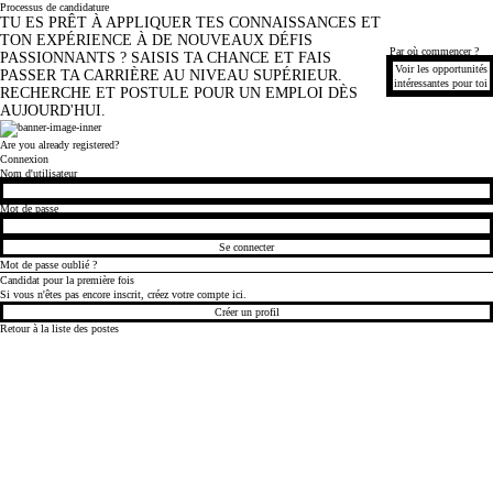
Processus de candidature
TU ES PRÊT À APPLIQUER TES CONNAISSANCES ET
TON EXPÉRIENCE À DE NOUVEAUX DÉFIS
Par où commencer ?
PASSIONNANTS ? SAISIS TA CHANCE ET FAIS
Voir les opportunités
PASSER TA CARRIÈRE AU NIVEAU SUPÉRIEUR.
intéressantes pour toi
RECHERCHE ET POSTULE POUR UN EMPLOI DÈS
AUJOURD'HUI.
Are you already registered?
Connexion
Nom d'utilisateur
Mot de passe
Se connecter
Mot de passe oublié ?
Candidat pour la première fois
Si vous n'êtes pas encore inscrit, créez votre compte ici.
Créer un profil
Retour à la liste des postes