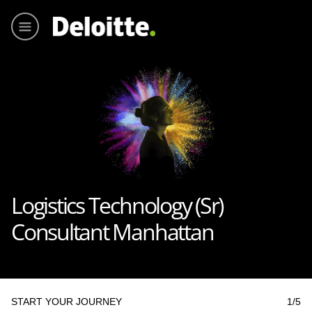
Hoofmen
Logistics Technology (Sr)
Consultant Manhattan
START YOUR JOURNEY
1
/5