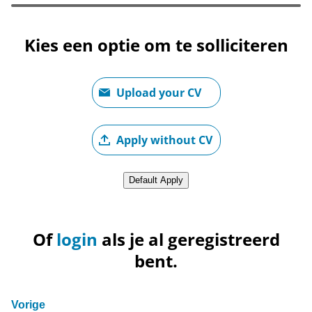
Kies een optie om te solliciteren
CV Opladen
Upload your CV
Upload CV later
Apply without CV
Upload CV via Xing
Default Apply
Of
login
als je al geregistreerd
bent.
Vorige