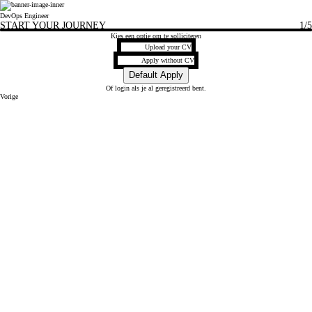
DevOps Engineer
START YOUR JOURNEY
1
/5
Kies een optie om te solliciteren
CV Opladen
Upload your CV
Upload CV later
Apply without CV
Upload CV via Xing
Default Apply
Of
login
als je al geregistreerd bent.
Vorige