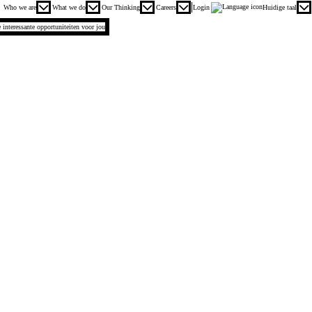
Hoofmenu. Druk op enter of spatie om uit te openen en de escape toets om te sluiten
Who we are
What we do
Our Thinking
Careers
Login
Huidige taal
.
e interessante opportuniteiten voor jou