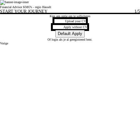
Financial Advisor KMO's - regio Hasselt
START YOUR JOURNEY
1
/5
Kies een optie om te solliciteren
CV Opladen
Upload your CV
Upload CV later
Apply without CV
Upload CV via Xing
Default Apply
Of
login
als je al geregistreerd bent.
Vorige