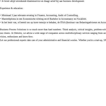
• Je levert altijd uitstekende klantenservice en draagt actief bij aan business development.
Experience & education:
• Minimaal 3 jaar relevante ervaring in Finance, Accounting, Audit of Controlling.
• Masterdiploma in een Economische richting en/of Bachelor in Accountancy en Fiscaliteit.
• In het bezit van, of bereid om op korte termijn te behalen, de ITAA (Instituut van Belastingadviseurs en Accoun
Business Process Solutions
is so much more than hard numbers. Think analysis, critical insights, problem-solv
our clients. At Deloitte, we advise a wide range of companies across multidisciplinary services ranging from ac
vision, enthusiasm and know-how.
Let our professional experts take care of your administrative and financial worries. Whether you're a start-up