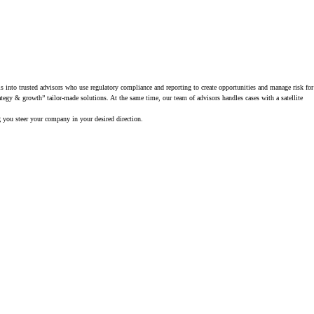
 into trusted advisors who use regulatory compliance and reporting to create opportunities and manage risk for
ategy & growth” tailor-made solutions. At the same time, our team of advisors handles cases with a satellite
ng you steer your company in your desired direction.