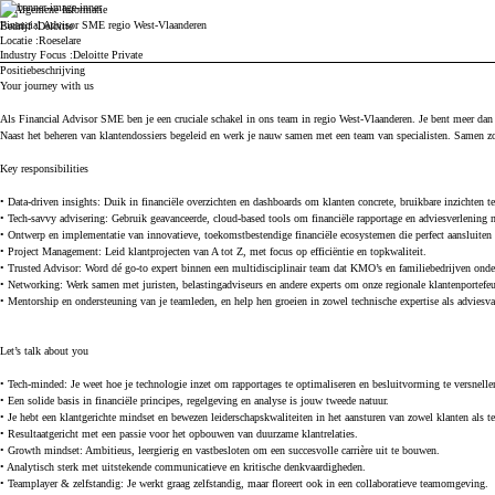
Algemene Informatie
Druk op spatie of enter om de zichtbaarheid van de sectie to wijzigen
Financial Advisor SME regio West-Vlaanderen
Bedrijf
Deloitte
Locatie
Roeselare
Industry Focus
Deloitte Private
Positiebeschrijving
Druk op spatie of enter om de zichtbaarheid van de sectie to wijzigen
Your journey with us
Als Financial Advisor SME ben je een cruciale schakel in ons team in regio West-Vlaanderen. Je bent meer dan al
Naast het beheren van klantendossiers begeleid en werk je nauw samen met een team van specialisten. Samen zorg
Key responsibilities
• Data-driven insights: Duik in financiële overzichten en dashboards om klanten concrete, bruikbare inzichten t
• Tech-savvy advisering: Gebruik geavanceerde, cloud-based tools om financiële rapportage en adviesverlening na
• Ontwerp en implementatie van innovatieve, toekomstbestendige financiële ecosystemen die perfect aansluiten 
• Project Management: Leid klantprojecten van A tot Z, met focus op efficiëntie en topkwaliteit.
• Trusted Advisor: Word dé go-to expert binnen een multidisciplinair team dat KMO’s en familiebedrijven onde
• Networking: Werk samen met juristen, belastingadviseurs en andere experts om onze regionale klantenportefeui
• Mentorship en ondersteuning van je teamleden, en help hen groeien in zowel technische expertise als adviesv
Let’s talk about you
• Tech-minded: Je weet hoe je technologie inzet om rapportages te optimaliseren en besluitvorming te versnelle
• Een solide basis in financiële principes, regelgeving en analyse is jouw tweede natuur.
• Je hebt een klantgerichte mindset en bewezen leiderschapskwaliteiten in het aansturen van zowel klanten als t
• Resultaatgericht met een passie voor het opbouwen van duurzame klantrelaties.
• Growth mindset: Ambitieus, leergierig en vastbesloten om een succesvolle carrière uit te bouwen.
• Analytisch sterk met uitstekende communicatieve en kritische denkvaardigheden.
• Teamplayer & zelfstandig: Je werkt graag zelfstandig, maar floreert ook in een collaboratieve teamomgeving.