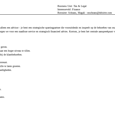
Business Unit
Tax & Legal
Interesseveld
Finance
Recruiter
Schrans, Magali - mschrans@deloitte.com
leen een advisor - je bent een strategische sparringpartner die vooruitdenkt en inspeelt op de behoeften van on
en we voor een naadloze service en strategisch financieel advies. Kortom, je bent het centrale aanspreekpunt vo
e geven.
ar een hoger niveau te tillen.
bij de klantbehoeften.
rsteunt.
lle te laten groeien.
aardigheden.
n.
eams.