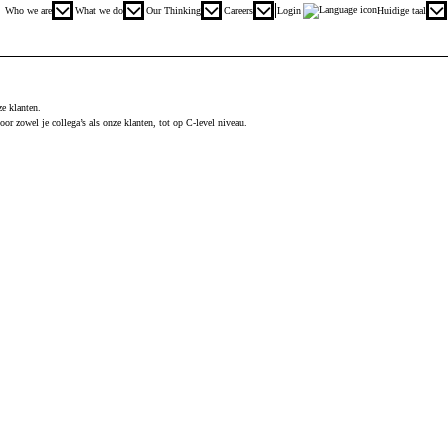
Hoofmenu. Druk op enter of spatie om uit te openen en de escape toets om te sluiten
Who we are
What we do
Our Thinking
Careers
Login
Huidige taal
ze klanten.
or zowel je collega’s als onze klanten, tot op C-level niveau.