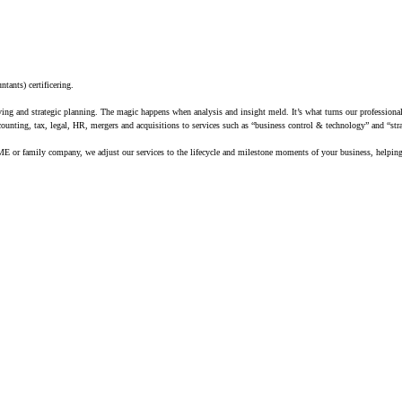
tants) certificering.
ing and strategic planning. The magic happens when analysis and insight meld. It’s what turns our professionals
counting, tax, legal, HR, mergers and acquisitions to services such as “business control & technology” and “str
, SME or family company, we adjust our services to the lifecycle and milestone moments of your business, helpi