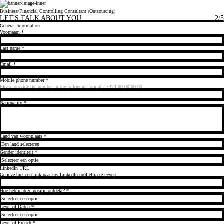
Business/Financial Controlling Consultant (Outsourcing)
LET'S TALK ABOUT YOU
2
/5
General Information
Voornaam
*
Last name
*
Email
*
Mobile phone number
*
Please provide the number in the following format - +324 00 00 00 00
Nationality
*
Land van woonplaats
*
Gender identiteit
*
LinkedIn URL
Gelieve hier een link naar uw LinkedIn profiel in te geven
Hoe heb je deze positie ontdekt?
*
Level of Dutch
*
Level of French
*