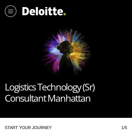
Menu pr
Logistics Technology (Sr)
Consultant Manhattan
START YOUR JOURNEY
1
/5