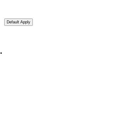
pload CV via Xing
Default Apply
.