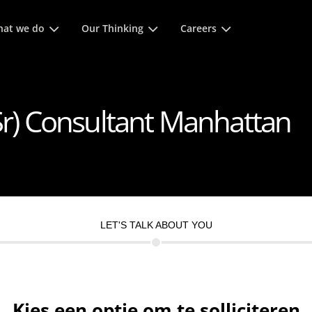
of spatie om
at we do
Our Thinking
Careers
(Sr) Consultant Manhattan
LET'S TALK ABOUT YOU
Kies een optie om te solliciteren