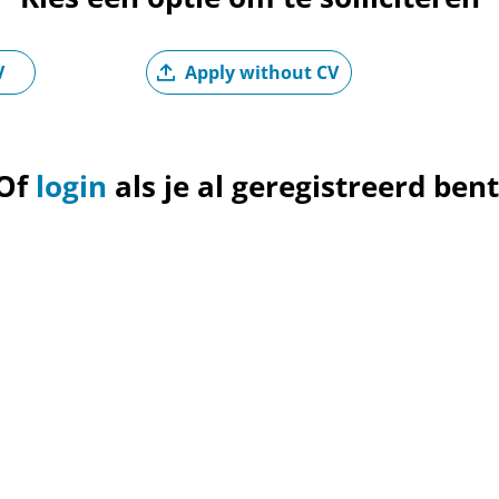
Upload CV later
V
Apply without CV
U
Of
login
als je al geregistreerd bent