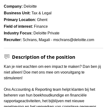
Company
Deloitte
Business Unit
Tax & Legal
Primary Location
Ghent
Field of interest
Finance
Industry Focus
Deloitte Private
Recruiter
Schrans, Magali - mschrans@deloitte.com
Description of the position
Press space or enter keys to toggle section visibility
Kan je niet wachten om een impact te maken? Dan ben jij
niet alleen! Doe met ons mee om vooruitgang te
stimuleren!
Ons Accounting & Reporting team helpt klanten bij het
beheren van hun boekhoudkundige en financiële
rapportageactiviteiten, het bijblijven met nieuwe
regelgeving en het verwerken van complexe gegevens.