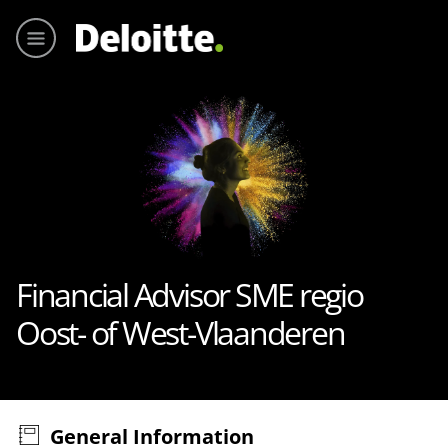
Main me
Financial Advisor SME regio
Oost- of West-Vlaanderen
General Information
Press space or enter keys to toggle section visibility