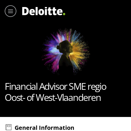
Main me
Financial Advisor SME regio
Oost- of West-Vlaanderen
General Information
Press space or enter keys to toggle section visibility