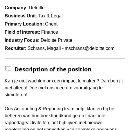
Company
Deloitte
Business Unit
Tax & Legal
Primary Location
Ghent
Field of interest
Finance
Industry Focus
Deloitte Private
Recruiter
Schrans, Magali - mschrans@deloitte.com
Description of the position
Press space or enter keys to toggle section visibility
Kan je niet wachten om een impact te maken? Dan ben jij
niet alleen! Doe met ons mee om vooruitgang te
stimuleren!
Ons Accounting & Reporting team helpt klanten bij het
beheren van hun boekhoudkundige en financiële
rapportageactiviteiten, het bijblijven met nieuwe
regelgeving en het verwerken van complexe gegevens.